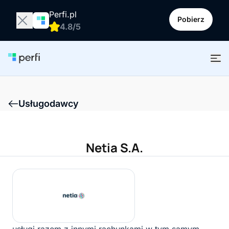
Perfi.pl
Pobierz
4.8/5
Usługodawcy
Netia S.A.