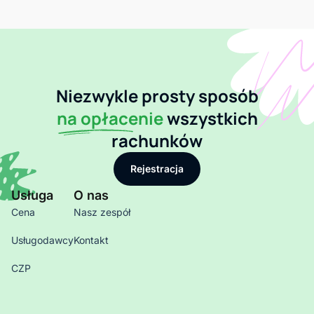
Niezwykle prosty sposób
na opłacenie
wszystkich
rachunków
Rejestracja
Usługa
O nas
Cena
Nasz zespół
Usługodawcy
Kontakt
CZP