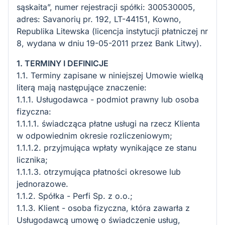
sąskaita”, numer rejestracji spółki: 300530005,
adres: Savanorių pr. 192, LT-44151, Kowno,
Republika Litewska (licencja instytucji płatniczej nr
8, wydana w dniu 19-05-2011 przez Bank Litwy).
1. TERMINY I DEFINICJE
1.1. Terminy zapisane w niniejszej Umowie wielką
literą mają następujące znaczenie:
1.1.1. Usługodawca - podmiot prawny lub osoba
fizyczna:
1.1.1.1. świadcząca płatne usługi na rzecz Klienta
w odpowiednim okresie rozliczeniowym;
1.1.1.2. przyjmująca wpłaty wynikające ze stanu
licznika;
1.1.1.3. otrzymująca płatności okresowe lub
jednorazowe.
1.1.2. Spółka - Perfi Sp. z o.o.;
1.1.3. Klient - osoba fizyczna, która zawarła z
Usługodawcą umowę o świadczenie usług,