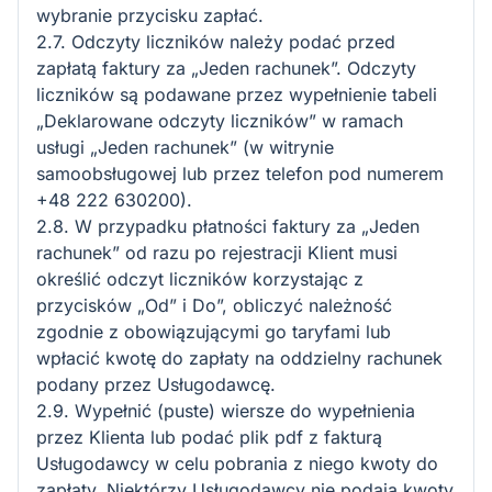
wybranie przycisku zapłać.
2.7. Odczyty liczników należy podać przed
zapłatą faktury za „Jeden rachunek”. Odczyty
liczników są podawane przez wypełnienie tabeli
„Deklarowane odczyty liczników” w ramach
usługi „Jeden rachunek” (w witrynie
samoobsługowej lub przez telefon pod numerem
+48 222 630200).
2.8. W przypadku płatności faktury za „Jeden
rachunek” od razu po rejestracji Klient musi
określić odczyt liczników korzystając z
przycisków „Od” i Do”, obliczyć należność
zgodnie z obowiązującymi go taryfami lub
wpłacić kwotę do zapłaty na oddzielny rachunek
podany przez Usługodawcę.
2.9. Wypełnić (puste) wiersze do wypełnienia
przez Klienta lub podać plik pdf z fakturą
Usługodawcy w celu pobrania z niego kwoty do
zapłaty. Niektórzy Usługodawcy nie podają kwoty