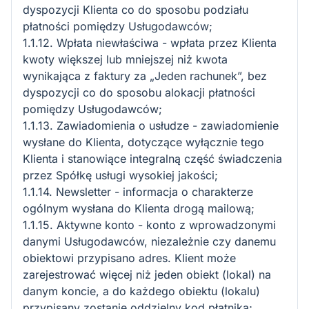
dyspozycji Klienta co do sposobu podziału
płatności pomiędzy Usługodawców;
1.1.12. Wpłata niewłaściwa - wpłata przez Klienta
kwoty większej lub mniejszej niż kwota
wynikająca z faktury za „Jeden rachunek”, bez
dyspozycji co do sposobu alokacji płatności
pomiędzy Usługodawców;
1.1.13. Zawiadomienia o usłudze - zawiadomienie
wysłane do Klienta, dotyczące wyłącznie tego
Klienta i stanowiące integralną część świadczenia
przez Spółkę usługi wysokiej jakości;
1.1.14. Newsletter - informacja o charakterze
ogólnym wysłana do Klienta drogą mailową;
1.1.15. Aktywne konto - konto z wprowadzonymi
danymi Usługodawców, niezależnie czy danemu
obiektowi przypisano adres. Klient może
zarejestrować więcej niż jeden obiekt (lokal) na
danym koncie, a do każdego obiektu (lokalu)
przypisany zostanie oddzielny kod płatnika;