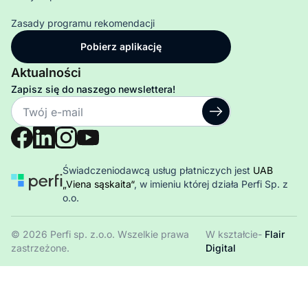
Zasady programu rekomendacji
Pobierz aplikację
Aktualności
Zapisz się do naszego newslettera!
Świadczeniodawcą usług płatniczych jest
UAB
„Viena sąskaita“
, w imieniu której działa Perfi Sp. z
o.o.
© 2026 Perfi sp. z.o.o. Wszelkie prawa
W kształcie-
Flair
zastrzeżone.
Digital