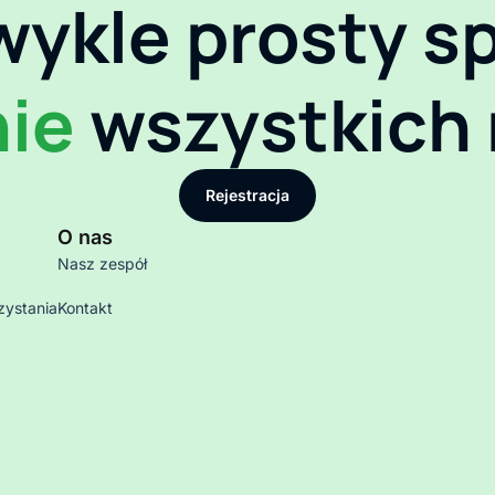
wykle prosty s
nie
wszystkich
Rejestracja
O nas
Nasz zespół
zystania
Kontakt