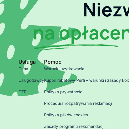
Niez
na opłace
Usługa
Pomoc
Cena
Warunki użytkowania
Usługodawcy
Kupon rabatowy Perfi – warunki i zasady kor
CZP
Polityka prywatności
Procedura rozpatrywania reklamacji
Polityka plików cookies
Zasady programu rekomendacji